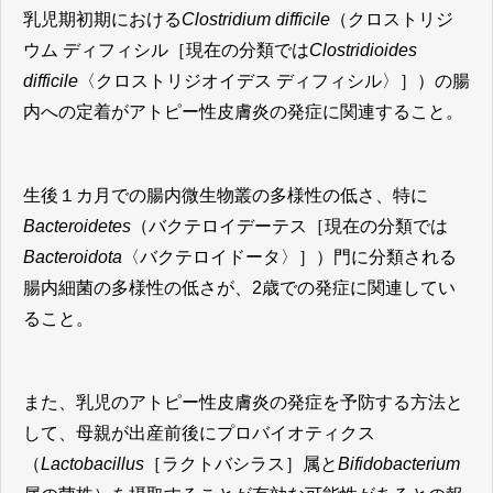
乳児期初期における
Clostridium difficile
（クロストリジ
ウム ディフィシル［現在の分類では
Clostridioides
difficile
〈クロストリジオイデス ディフィシル〉］）の腸
内への定着がアトピー性皮膚炎の発症に関連すること。
生後１カ月での腸内微生物叢の多様性の低さ、特に
Bacteroidetes
（バクテロイデーテス［現在の分類では
Bacteroidota
〈バクテロイドータ〉］）門に分類される
腸内細菌の多様性の低さが、2歳での発症に関連してい
ること。
また、乳児のアトピー性皮膚炎の発症を予防する方法と
して、母親が出産前後にプロバイオティクス
（
Lactobacillus
［ラクトバシラス］属と
Bifidobacterium