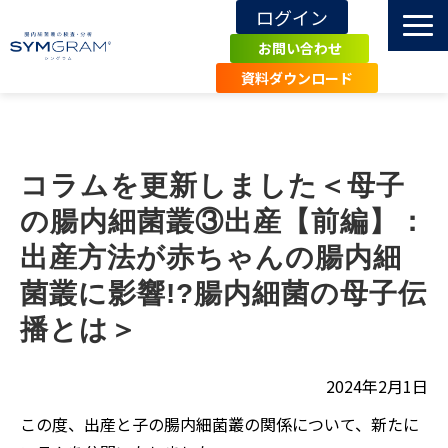
ログイン
お問い合わせ
資料ダウンロード
TOP
SYMGRAMとは
コラムを更新しました＜母子
導入施設・事例
の腸内細菌叢③出産【前編】：
エビデンス
出産方法が赤ちゃんの腸内細
関連記事・知識
菌叢に影響!?腸内細菌の母子伝
お知らせ
播とは＞
よくあるご質問
一般の方へ
2024年2月1日
この度、出産と子の腸内細菌叢の関係について、新たに