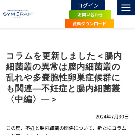
ログイン
お問い合わせ
資料ダウンロード
TOP
SYMGRAMとは
コラムを更新しました＜腸内
導入施設・事例
細菌叢の異常は膣内細菌叢の
エビデンス
乱れや多嚢胞性卵巣症候群に
関連記事・知識
も関連―不妊症と腸内細菌叢
お知らせ
〈中編〉―＞
よくあるご質問
一般の方へ
2024年7月30日
この度、不妊と腸内細菌の関係について、新たにコラム